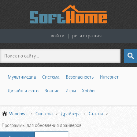
войти
|
регистрация
Поиск
Мультимедиа
Система
Безопасность
Интернет
Дизайн и фото
Знание
Игры
Хобби
Windows
Система
Драйвера
Статьи
Программы для обновления драйверов