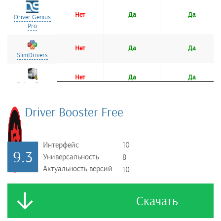
Нет
Да
Да
Driver Genius
Driver Genius
Pro
Pro
Нет
Да
Да
SlimDrivers
SlimDrivers
Нет
Да
Да
Driver Easy
Driver Easy
Нет
Да
Да
Driver Booster Free
Driver Talent
Driver Talent
Интерфейс
10
9.3
Универсальность
8
Актуальность версий
10
Скачать