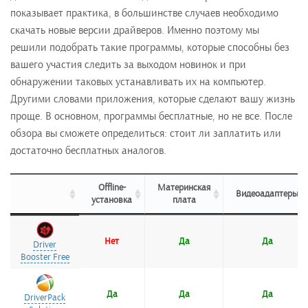
показывает практика, в большинстве случаев необходимо
скачать новые версии драйверов. Именно поэтому мы
решили подобрать такие программы, которые способны без
вашего участия следить за выходом новинок и при
обнаружении таковых устанавливать их на компьютер.
Другими словами приложения, которые сделают вашу жизнь
проще. В основном, программы бесплатные, но не все. После
обзора вы сможете определиться: стоит ли заплатить или
достаточно бесплатных аналогов.
Offline-
Материнская
Видеоадаптеры
установка
плата
Offline-
Материнская
Видеоадаптеры
установка
плата
Нет
Да
Да
Driver
Driver
Booster Free
Booster Free
Да
Да
Да
DriverPack
DriverPack