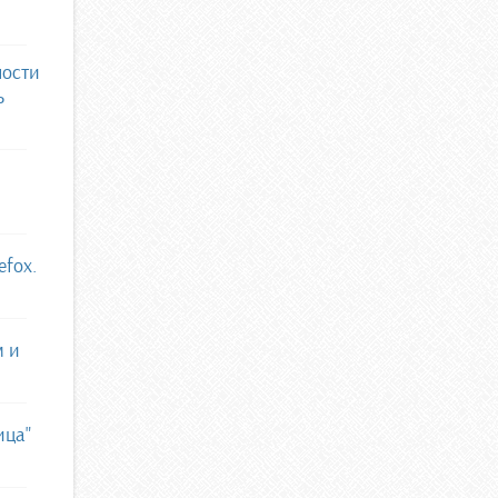
ности
ь
efox.
м и
ица"