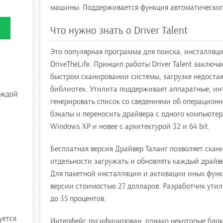
машины. Поддерживается функция автоматического
Что нужно знать о Driver Talent
Это популярная программа для поиска, инсталляци
DriveTheLife. Принцип работы Driver Talent заключ
быстром сканировании системы, загрузке недоста
библиотек. Утилита поддерживает аппаратные, ин
аждой
генерировать список со сведениями об операцион
бэкапы и переносить драйвера с одного компьютер
Windows XP и новее с архитектурой 32 и 64 bit.
Бесплатная версия Драйвер Талант позволяет скан
отдельности загружать и обновлять каждый драйве
Для пакетной инсталляции и активации иных функ
версии стоимостью 27 долларов. Разработчик утил
до 35 процентов.
уется
Интерфейс русифицирован, однако некоторые бло