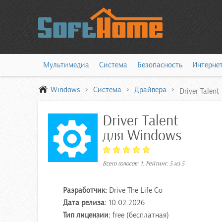
Мультимедиа
Система
Безопасность
Интерне
Windows
Система
Драйвера
Driver Talent
Driver Talent
для Windows
Всего голосов:
1
. Рейтинг:
5
из
5
Разработчик:
Drive The Life Co
Дата релиза:
10.02.2026
Тип лицензии:
free (бесплатная)