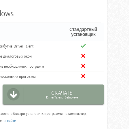
dows
Стандартный
установщик
бутив Driver Talent
ез диалоговых окон
вке необходимых программ
 нескольких программ
СКАЧАТЬ
DriverTalent_Setup.exe
ы сможете быстро установить программы на компьютер,
ее
на сайте
.