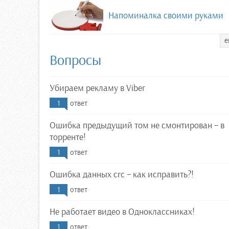
Напоминалка своими руками
е
Вопросы
Убираем рекламу в Viber
1
ответ
Ошибка предыдущий том не смонтирован – в
торренте!
1
ответ
Ошибка данных crc – как исправить?!
1
ответ
Не работает видео в Одноклассниках!
1
ответ