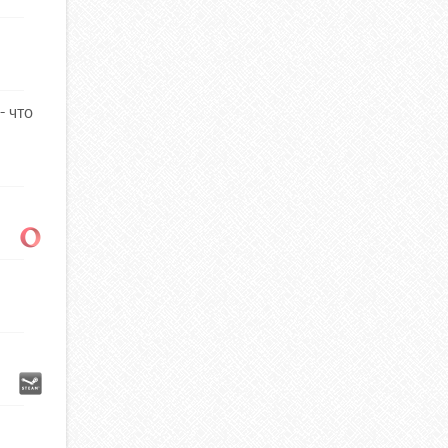
- что