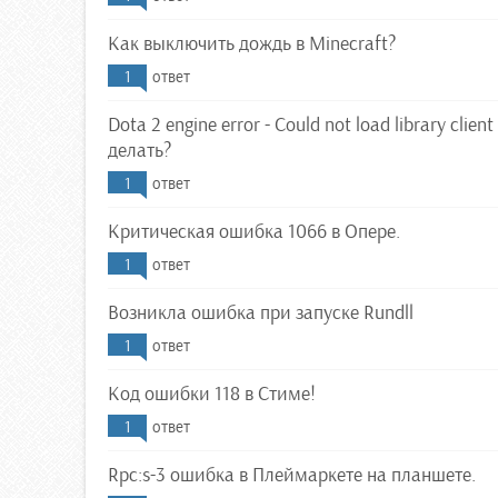
Как выключить дождь в Minecraft?
1
ответ
Dota 2 engine error - Could not load library client 
делать?
1
ответ
Критическая ошибка 1066 в Опере.
1
ответ
Возникла ошибка при запуске Rundll
1
ответ
Код ошибки 118 в Стиме!
1
ответ
Rpc:s-3 ошибка в Плеймаркете на планшете.