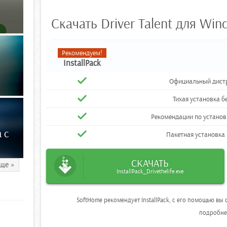
Скачать Driver Talent для Win
Рекомендуем!
InstallPack
Официальный дистри
Тихая установка б
Рекомендации по устано
 с
Пакетная установка
СКАЧАТЬ
ще »
InstallPack_Drivethelife.exe
SoftHome рекомендует InstallPack, с его помощью в
подробн