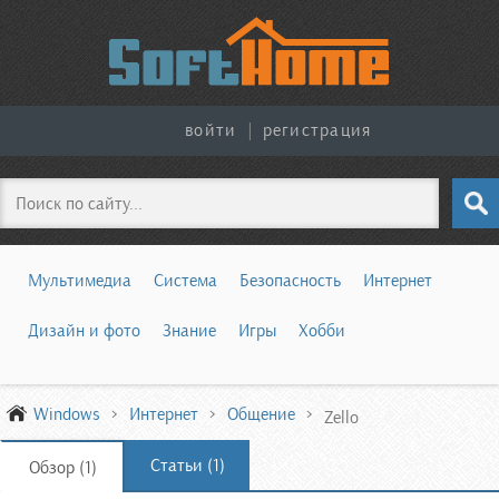
войти
|
регистрация
Поиск
Мультимедиа
Система
Безопасность
Интернет
Дизайн и фото
Знание
Игры
Хобби
Windows
Интернет
Общение
Zello
Статьи (1)
Обзор (1)