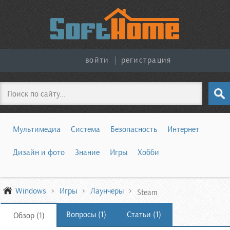
войти
|
регистрация
Поиск
Мультимедиа
Система
Безопасность
Интернет
Дизайн и фото
Знание
Игры
Хобби
Windows
Игры
Лаунчеры
Steam
Вопросы (1)
Статьи (1)
Обзор (1)