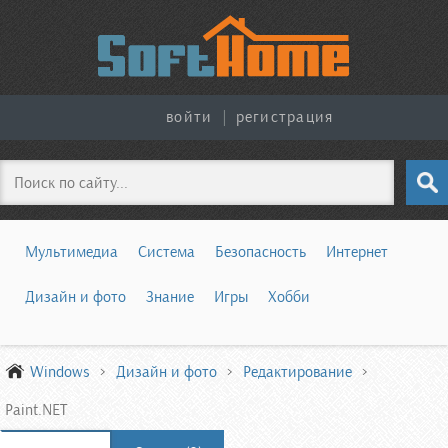
войти
|
регистрация
Поиск
Мультимедиа
Система
Безопасность
Интернет
Дизайн и фото
Знание
Игры
Хобби
Windows
Дизайн и фото
Редактирование
Paint.NET