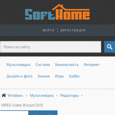
войти
|
регистрация
Поиск
Мультимедиа
Система
Безопасность
Интернет
Дизайн и фото
Знание
Игры
Хобби
Windows
Мультимедиа
Редакторы
MPEG Video Wizard DVD