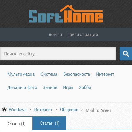
войти
|
регистрация
Поиск
Мультимедиа
Система
Безопасность
Интернет
Дизайн и фото
Знание
Игры
Хобби
Windows
Интернет
Общение
Mail.ru Агент
Статьи (1)
Обзор (1)