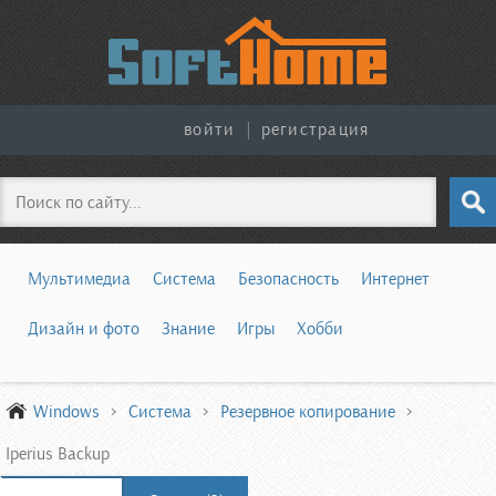
войти
|
регистрация
Поиск
Мультимедиа
Система
Безопасность
Интернет
Дизайн и фото
Знание
Игры
Хобби
Windows
Система
Резервное копирование
Iperius Backup