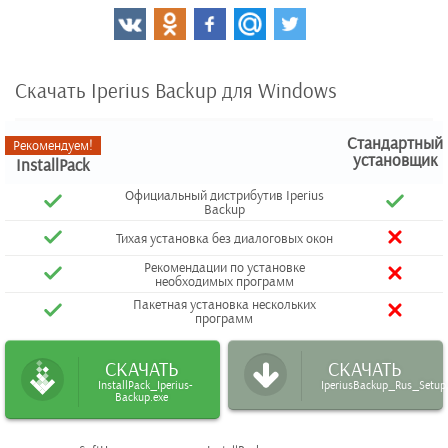
Скачать Iperius Backup для Windows
Стандартный
Рекомендуем!
установщик
InstallPack
Официальный дистрибутив Iperius
Backup
Тихая установка без диалоговых окон
Рекомендации по установке
необходимых программ
Пакетная установка нескольких
программ
СКАЧАТЬ
СКАЧАТЬ
InstallPack_Iperius-
IperiusBackup_Rus_Setup
Backup.exe