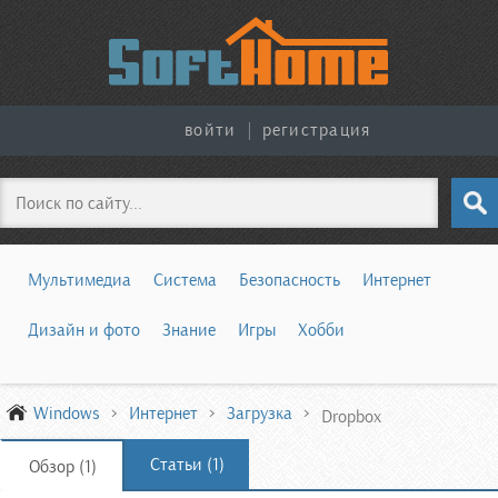
войти
|
регистрация
Поиск
Мультимедиа
Система
Безопасность
Интернет
Дизайн и фото
Знание
Игры
Хобби
Windows
Интернет
Загрузка
Dropbox
Статьи (1)
Обзор (1)