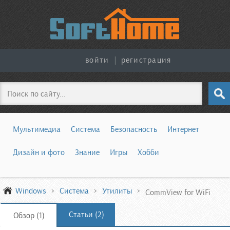
войти
|
регистрация
Поиск
Мультимедиа
Система
Безопасность
Интернет
Дизайн и фото
Знание
Игры
Хобби
Windows
Система
Утилиты
CommView for WiFi
Статьи (2)
Обзор (1)