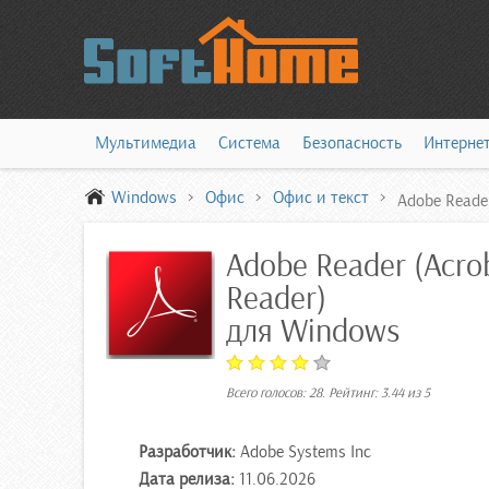
Мультимедиа
Система
Безопасность
Интерне
Windows
Офис
Офис и текст
Adobe Reader
Adobe Reader (Acro
Reader)
для Windows
Всего голосов:
28
. Рейтинг:
3.44
из
5
Разработчик:
Adobe Systems Inc
Дата релиза:
11.06.2026