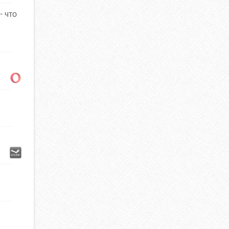
- что