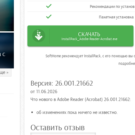
Рекомендации по устано
Пакетная установка
СКАЧАТЬ
InstallPack_Adobe-Reader-Acrobat.exe
 с
SoftHome рекомендует InstallPack, с его помощью в
подробн
ще »
Версия:
26.001.21662
от
11.06.2026
Что нового в Adobe Reader (Acrobat) 26.001.21662:
об изменениях пока ничего не известно.
Оставить отзыв