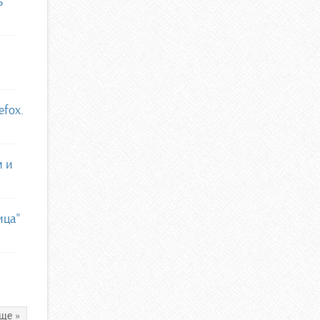
ь
efox.
м и
ица"
ще »