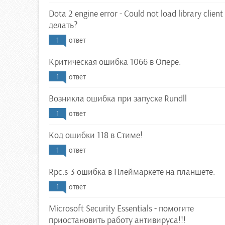
Dota 2 engine error - Could not load library client 
делать?
1
ответ
Критическая ошибка 1066 в Опере.
1
ответ
Возникла ошибка при запуске Rundll
1
ответ
Код ошибки 118 в Стиме!
1
ответ
Rpc:s-3 ошибка в Плеймаркете на планшете.
1
ответ
Microsoft Security Essentials - помогите
приостановить работу антивируса!!!