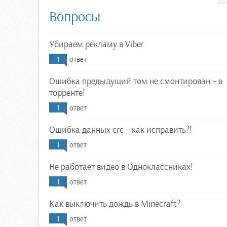
Вопросы
Убираем рекламу в Viber
1
ответ
Ошибка предыдущий том не смонтирован – в
торренте!
1
ответ
Ошибка данных crc – как исправить?!
1
ответ
Не работает видео в Одноклассниках!
1
ответ
Как выключить дождь в Minecraft?
1
ответ