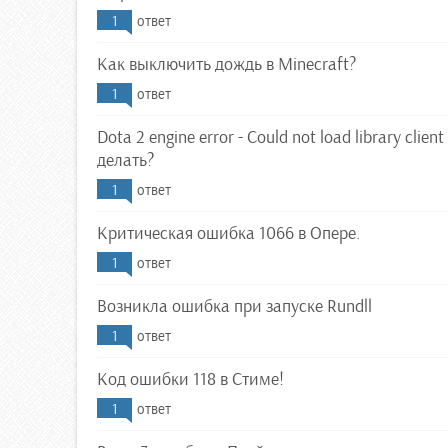
1
ответ
Как выключить дождь в Minecraft?
1
ответ
Dota 2 engine error - Could not load library client 
делать?
1
ответ
Критическая ошибка 1066 в Опере.
1
ответ
Возникла ошибка при запуске Rundll
1
ответ
Код ошибки 118 в Стиме!
1
ответ