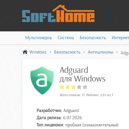
Мультимедиа
Система
Безопасность
Интерне
Windows
Безопасность
Антишпионы
Adg
Adguard
для Windows
Всего голосов:
11
. Рейтинг:
2.61
из
5
Разработчик:
Adguard
Дата релиза:
6.07.2026
Тип лицензии:
пробная (ознакомительный