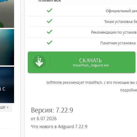
Официальный дис
Тихая установка б
Рекомендации по устано
Пакетная установка
СКАЧАТЬ
InstallPack_Adguard.exe
SoftHome рекомендует InstallPack, с его помощью в
 с
подробн
ще »
Версия:
7.22.9
от
6.07.2026
Что нового в Adguard 7.22.9: