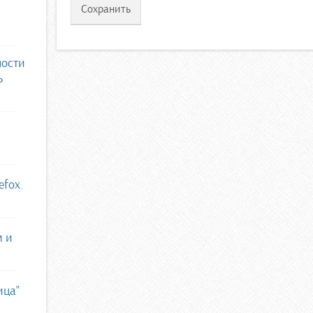
ности
ь
efox.
м и
ица"