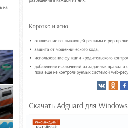
разрешения в каждой из них.
ь на
Коротко и ясно:
отключение всплывающей рекламы и pop-up окон
защита от мошеннического кода;
использование функции «родительского контро
добавление исключений из заданных правил и 
пока еще не контролируемых системой web-ресу
Скачать Adguard для Windows
Рекомендуем!
InstallPack