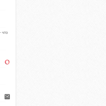
- что