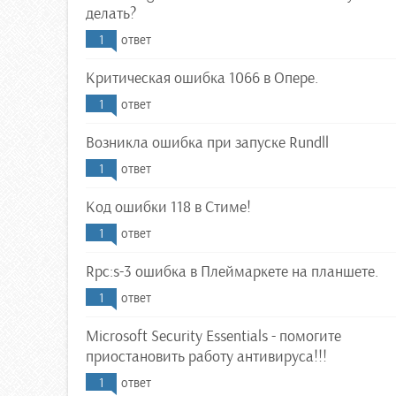
делать?
1
ответ
Критическая ошибка 1066 в Опере.
1
ответ
Возникла ошибка при запуске Rundll
1
ответ
Код ошибки 118 в Стиме!
1
ответ
Rpc:s-3 ошибка в Плеймаркете на планшете.
1
ответ
Microsoft Security Essentials - помогите
приостановить работу антивируса!!!
1
ответ