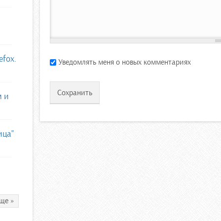
efox.
Уведомлять меня о новых комментариях
м и
ица"
ще »