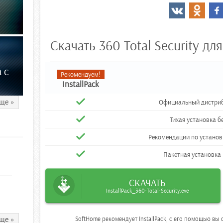
Скачать 360 Total Security дл
 с
Рекомендуем!
InstallPack
ще »
Официальный дистрибу
Тихая установка б
Рекомендации по устано
Пакетная установка
СКАЧАТЬ
InstallPack_360-Total-Security.exe
ще »
SoftHome рекомендует InstallPack, с его помощью в