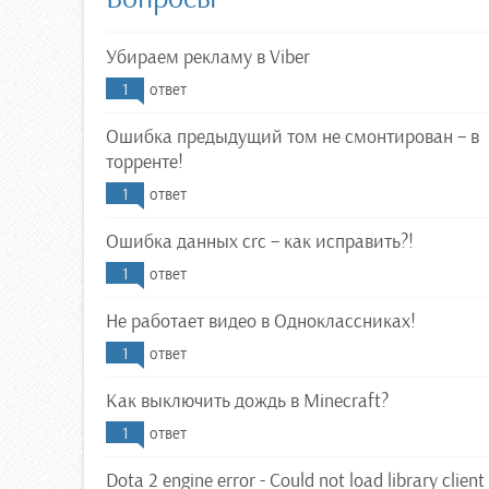
Убираем рекламу в Viber
1
ответ
Ошибка предыдущий том не смонтирован – в
торренте!
1
ответ
Ошибка данных crc – как исправить?!
1
ответ
Не работает видео в Одноклассниках!
1
ответ
Как выключить дождь в Minecraft?
1
ответ
Dota 2 engine error - Could not load library client 