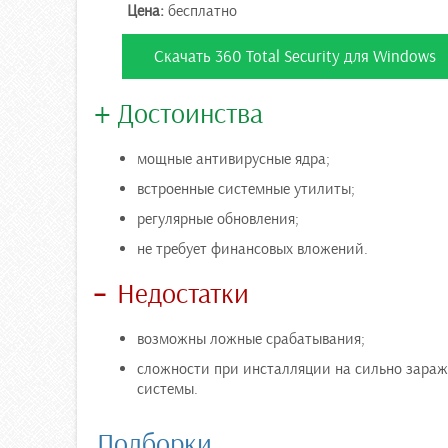
Цена:
бесплатно
Скачать 360 Total Security для Windows
Достоинства
мощные антивирусные ядра;
встроенные системные утилиты;
регулярные обновления;
не требует финансовых вложений.
Недостатки
возможны ложные срабатывания;
сложности при инсталляции на сильно зара
системы.
Подборки