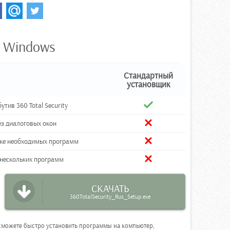
я Windows
Стандартный
установщик
тив 360 Total Security
ез диалоговых окон
вке необходимых программ
 нескольких программ
СКАЧАТЬ
360TotalSecurity_Rus_Setup.exe
ы сможете быстро установить программы на компьютер,