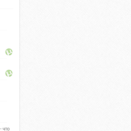
- что