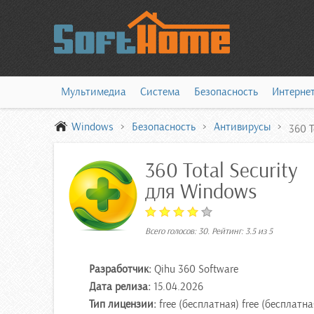
Мультимедиа
Система
Безопасность
Интерне
Windows
Безопасность
Антивирусы
360 T
360 Total Security
для Windows
Всего голосов:
30
. Рейтинг:
3.5
из
5
Разработчик:
Qihu 360 Software
Дата релиза:
15.04.2026
Тип лицензии:
free (бесплатная) free (бесплатна