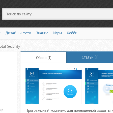
Поиск
т
Дизайн и фото
Знание
Игры
Хобби
otal Security
Статьи (1)
Обзор (1)
я)
Программный комплекс для полноценной защиты к