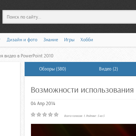
Поиск
т
Дизайн и фото
Знание
Игры
Хобби
 видео в PowerPoint 2010
Обзоры (580)
Видео (2)
Возможности использования 
04 Апр 2014
Всего голосов:
1
. Рейтинг:
5
из
5