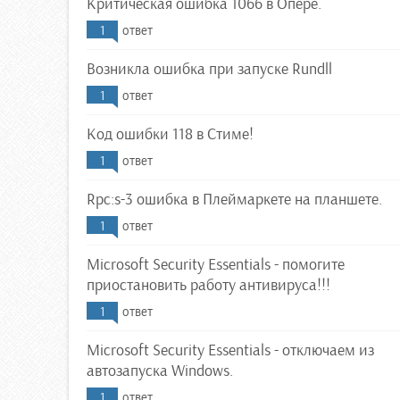
Критическая ошибка 1066 в Опере.
1
ответ
Возникла ошибка при запуске Rundll
1
ответ
Код ошибки 118 в Стиме!
1
ответ
Rpc:s-3 ошибка в Плеймаркете на планшете.
1
ответ
Microsoft Security Essentials - помогите
приостановить работу антивируса!!!
1
ответ
Microsoft Security Essentials - отключаем из
автозапуска Windows.
1
ответ