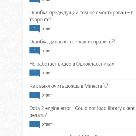
Ошибка предыдущий том не смонтирован – в
торренте!
1
ответ
Ошибка данных crc – как исправить?!
1
ответ
Не работает видео в Одноклассниках!
1
ответ
Как выключить дождь в Minecraft?
1
ответ
Dota 2 engine error - Could not load library client 
делать?
1
ответ