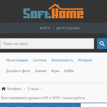
войти
|
регистрация
Поиск
Мультимедиа
Система
Безопасность
Интернет
Дизайн и фото
Знание
Игры
Хобби
Windows
Статьи
Восстановление данных в FAT и NTFS: тонкая работа.