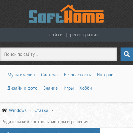
войти
|
регистрация
Поиск
Мультимедиа
Система
Безопасность
Интернет
Дизайн и фото
Знание
Игры
Хобби
Windows
Статьи
Родительский контроль: методы и решения