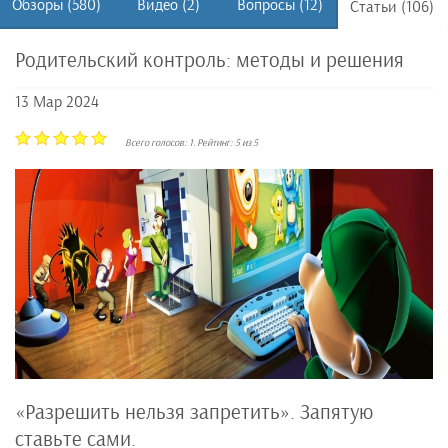
Обзоры (580)
Видео (2)
Вопросы (12)
Статьи (106)
Родительский контроль: методы и решения
13 Мар 2024
Всего голосов:
1
. Рейтинг:
5
из
5
«Разрешить нельзя запретить». Запятую
ставьте сами.