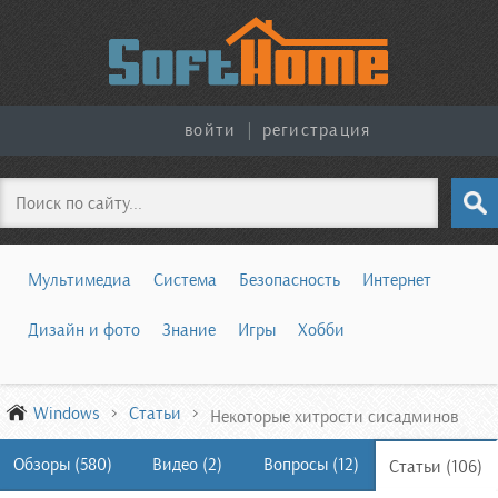
войти
|
регистрация
Поиск
Мультимедиа
Система
Безопасность
Интернет
Дизайн и фото
Знание
Игры
Хобби
Windows
Статьи
Некоторые хитрости сисадминов
Обзоры (580)
Видео (2)
Вопросы (12)
Статьи (106)