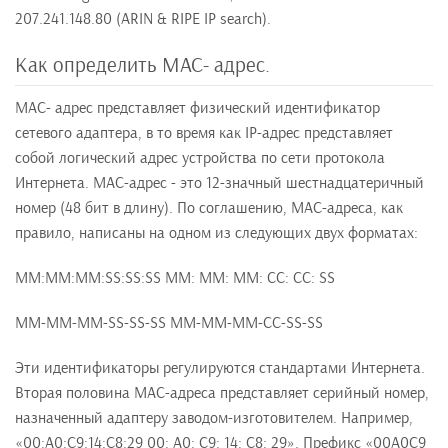
207.241.148.80 (ARIN & RIPE IP search).
Как определить MAC- адрес.
MAC- адрес представляет физический идентификатор
сетевого адаптера, в то время как IP-адрес представляет
собой логический адрес устройства по сети протокола
Интернета. MAC-адрес - это 12-значный шестнадцатеричный
номер (48 бит в длину). По соглашению, MAC-адреса, как
правило, написаны на одном из следующих двух форматах:
MM:MM:MM:SS:SS:SS ММ: ММ: ММ: СС: СС: SS
MM-MM-MM-SS-SS-SS MM-MM-ММ-СС-SS-SS
Эти идентификаторы регулируются стандартами Интернета.
Вторая половина МАС-адреса представляет серийный номер,
назначенный адаптеру заводом-изготовителем. Например,
«00:A0:C9:14:C8:29 00: A0: C9: 14: C8: 29». Префикс «00A0C9