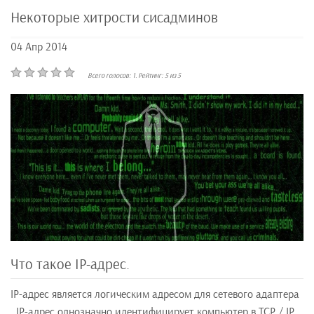
Некоторые хитрости сисадминов
04 Апр 2014
Всего голосов:
1
. Рейтинг:
5
из
5
Что такое IP-адрес.
IP-адрес является логическим адресом для сетевого адаптера
. IP-адрес однозначно идентифицирует компьютер в TCP / IP