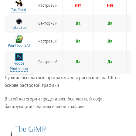
Растровый
Нет
Нет
Tux Paint
Tux Paint
Векторный
Да
Да
Inkscape
Inkscape
Растровый
Да
Да
PaintTool SAI
PaintTool SAI
Растровый
Да
Да
Adobe
Adobe
Photoshop
Photoshop
Лучшие бесплатные программы для рисования на ПК на
основе растровой графики
В этой категории представлен бесплатный софт,
базирующийся на пиксельной графике.
The GIMP