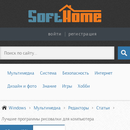
войти
|
регистрация
Поиск
Мультимедиа
Система
Безопасность
Интернет
Дизайн и фото
Знание
Игры
Хобби
Windows
Мультимедиа
Редакторы
Статьи
Лучшие программы рисовалки для компьютера