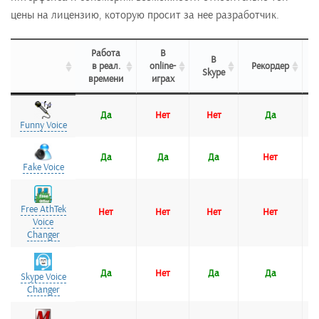
цены на лицензию, которую просит за нее разработчик.
Работа
В
В
в реал.
online-
Рекордер
Skype
времени
играх
Работа
В
В
Рекордер
в реал.
online-
Skype
Да
Нет
Нет
Да
Funny Voice
Funny Voice
времени
играх
Да
Да
Да
Нет
Fake Voice
Fake Voice
Free AthTek
Free AthTek
Нет
Нет
Нет
Нет
Voice
Voice
Changer
Changer
Да
Нет
Да
Да
Skype Voice
Skype Voice
Changer
Changer