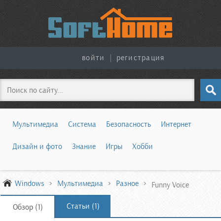
войти
|
регистрация
Поиск
Мультимедиа
Система
Безопасность
Интернет
Дизайн и фото
Знание
Игры
Хобби
Windows
Мультимедиа
Разное
Funny Voice
Статьи (1)
Обзор (1)