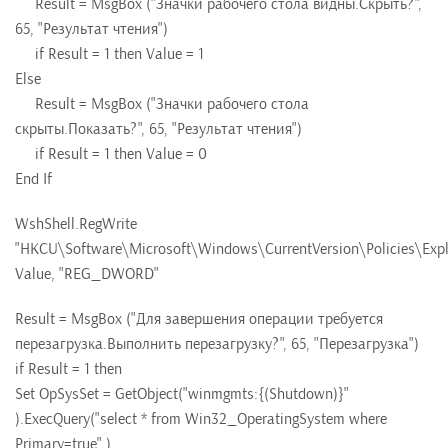
Result = MsgBox ("Значки рабочего стола видны.Скрыть?",
65, "Результат чтения")
if Result = 1 then Value = 1
Else
Result = MsgBox ("Значки рабочего стола
скрыты.Показать?", 65, "Результат чтения")
if Result = 1 then Value = 0
End If
WshShell.RegWrite
"HKCU\Software\Microsoft\Windows\CurrentVersion\Policies\Expl
Value, "REG_DWORD"
Result = MsgBox ("Для завершения операции требуется
перезагрузка.Выполнить перезагрузку?", 65, "Перезагрузка")
if Result = 1 then
Set OpSysSet = GetObject("winmgmts:{(Shutdown)}"
).ExecQuery("select * from Win32_OperatingSystem where
Primary=true" )