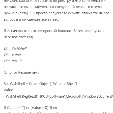
ненужно каждый раз лазить по реестру и что то изменять(и
не факт что вы не забудете на следующий день что и куда
нужно писать). Вы просто запускаете скрипт, отвечаете на его
вопросы и он сделает все за вас.
Для начала открываем простой блокнот. Затем копируем в
него вот этот код:
Dim WshShell
Dim Value
Dim Result
On Error Resume next
Set WshShell = CreateObject( "Wscript.Shell")
Value
=WshShell.RegRead("HKCU\Software\Microsoft\Windows\CurrentVe
If (Value = "") or (Value = 0) Then