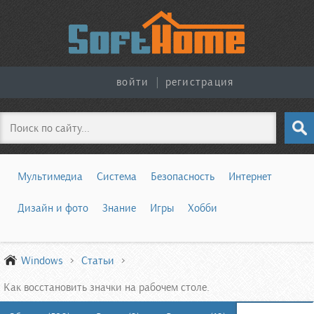
войти
|
регистрация
Поиск
Мультимедиа
Система
Безопасность
Интернет
Дизайн и фото
Знание
Игры
Хобби
Windows
Статьи
Как восстановить значки на рабочем столе.