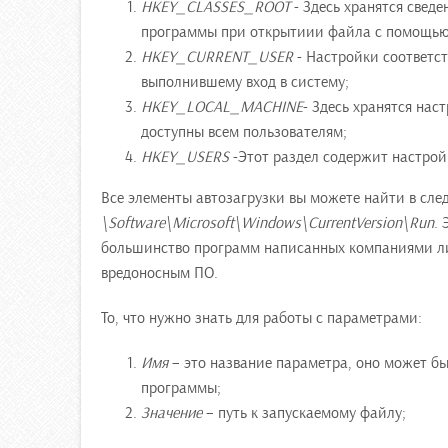
HKEY_CLASSES_ROOT
- Здесь хранятся свед
программы при открытиии файла с помощью
HKEY_CURRENT_USER
- Настройки соответст
выполнившему вход в систему;
HKEY_LOCAL_MACHINE
- Здесь хранятся нас
доступны всем пользователям;
HKEY_USERS
-Этот раздел содержит настрой
Все элементы автозагрузки вы можете найти в с
\Software\Microsoft\Windows\CurrentVersion\Run
.
большинство программ написанных компаниями л
вредоносным ПО.
То, что нужно знать для работы с параметрами:
Имя
– это название параметра, оно может б
программы;
Значение
– путь к запускаемому файлу;