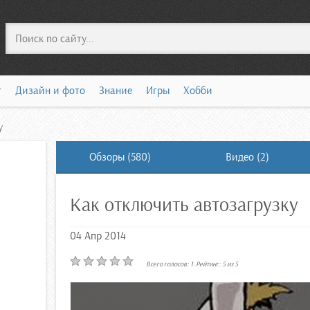
Поиск
т
Дизайн и фото
Знание
Игры
Хобби
у
Обзоры (580)
Видео (2)
Как отключить автозагрузку
04 Апр 2014
Всего голосов:
1
. Рейтинг:
5
из
5