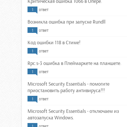
Критическая ошибка 1066 в Опере.
1
ответ
Возникла ошибка при запуске Rundll
1
ответ
Код ошибки 118 в Стиме!
1
ответ
Rpc:s-3 ошибка в Плеймаркете на планшете.
1
ответ
Microsoft Security Essentials - помогите
приостановить работу антивируса!!!
1
ответ
Microsoft Security Essentials - отключаем из
автозапуска Windows.
1
ответ