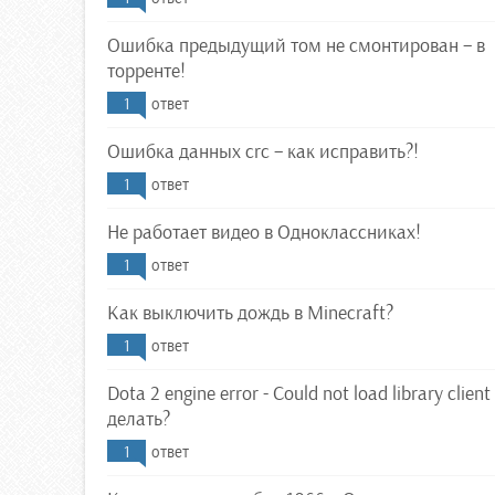
Ошибка предыдущий том не смонтирован – в
торренте!
1
ответ
Ошибка данных crc – как исправить?!
1
ответ
Не работает видео в Одноклассниках!
1
ответ
Как выключить дождь в Minecraft?
1
ответ
Dota 2 engine error - Could not load library client 
делать?
1
ответ