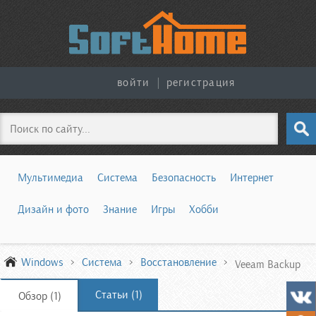
войти
|
регистрация
Поиск
Мультимедиа
Система
Безопасность
Интернет
Дизайн и фото
Знание
Игры
Хобби
Windows
Система
Восстановление
Veeam Backup
Статьи (1)
Обзор (1)