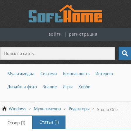
войти
|
регистрация
Поиск
Мультимедиа
Система
Безопасность
Интернет
Дизайн и фото
Знание
Игры
Хобби
Windows
Мультимедиа
Редакторы
Studio One
Статьи (1)
Обзор (1)