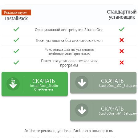
Стандартный
Рекомендуем!
установщик
InstallPack
Официальный дистрибутив Studio One
Тихая установка без диалоговых окон
Рекомендации по установке
необходимых программ
Пакетная установка нескольких
программ
СКАЧАТЬ
СКАЧАТЬ
InstallPack_Studio-
StudioOne_x32_Setup.exe
One-Free.exe
СКАЧАТЬ
StudioOne_x64_Setup.exe
SoftHome рекомендует InstallPack, с его помощью вы