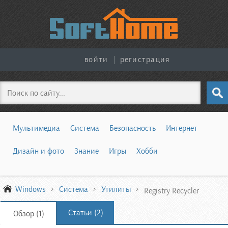
войти
|
регистрация
Поиск
Мультимедиа
Система
Безопасность
Интернет
Дизайн и фото
Знание
Игры
Хобби
Windows
Система
Утилиты
Registry Recycler
Статьи (2)
Обзор (1)