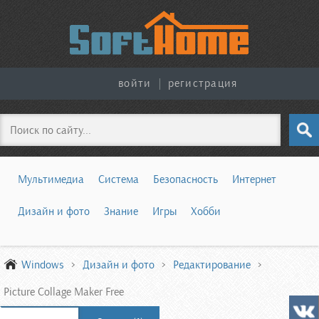
войти
|
регистрация
Поиск
Мультимедиа
Система
Безопасность
Интернет
Дизайн и фото
Знание
Игры
Хобби
Windows
Дизайн и фото
Редактирование
Picture Collage Maker Free