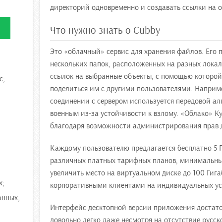
директорий одновременно и создавать ссылки на 
Что нужно знать о Cubby
Это «облачный» сервис для хранения файлов. Его
нескольких папок, расположенных на разных локал
ссылок на выбранные объекты, с помощью которо
c;
поделиться им с другими пользователями. Наприме
соединении с сервером используется передовой ал
военным из-за устойчивости к взлому. «Облако» К
благодаря возможности администрирования прав 
Каждому пользователю предлагается бесплатно 5 Г
различных платных тарифных планов, минимальный
увеличить место на виртуальном диске до 100 Гига
х;
корпоративными клиентами на индивидуальных усл
анных;
Интерфейс десктопной версии приложения достаточ
довольно легко даже несмотря на отсутствие русск