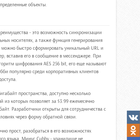
определенные объекты.
 преимущества - это возможность синхронизации
ьных носителях, а также функция генерирования
й можно быстро сформировать уникальный URL и
р, вставив его в сообщение в мессенджере. При
горитм шифрования AES 256 bit, его еще называют
убби популярно среди корпоративных клиентов
доступа.
игабайт пространства, доступно несколько
 из которых позволяет за $3.99 ежемесячно
байт. Разработчики открыты для сотрудничества с
овиях через форму обратной связи.
но прост, разобраться в его возможностях
ого языка. Минус Cubby - хранилище не