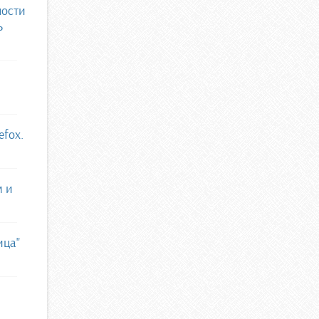
ности
ь
efox.
м и
ица"