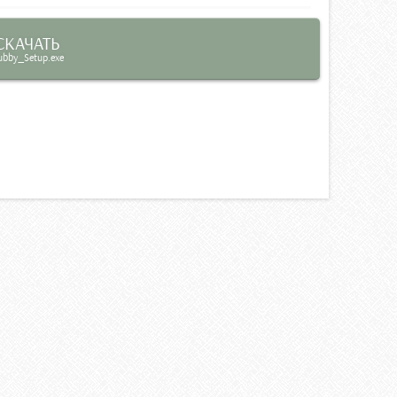
СКАЧАТЬ
ubby_Setup.exe