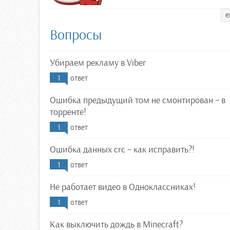
е
Вопросы
Убираем рекламу в Viber
1
ответ
Ошибка предыдущий том не смонтирован – в
торренте!
1
ответ
Ошибка данных crc – как исправить?!
1
ответ
Не работает видео в Одноклассниках!
1
ответ
Как выключить дождь в Minecraft?