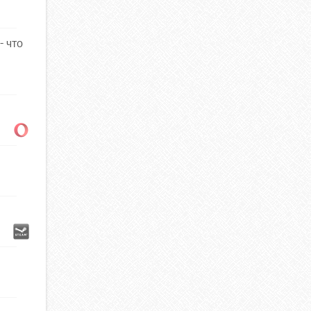
- что