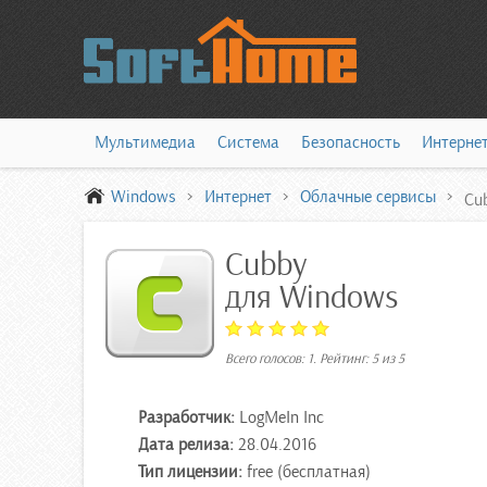
Мультимедиа
Система
Безопасность
Интерне
Windows
Интернет
Облачные сервисы
Cu
Cubby
для Windows
Всего голосов:
1
. Рейтинг:
5
из
5
Разработчик:
LogMeIn Inc
Дата релиза:
28.04.2016
Тип лицензии:
free (бесплатная)