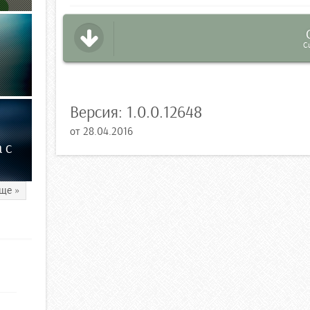
C
Версия:
1.0.0.12648
от
28.04.2016
 с
ще »