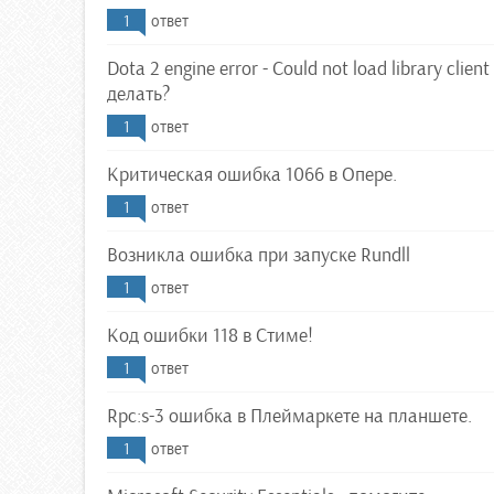
1
ответ
Dota 2 engine error - Could not load library client 
делать?
1
ответ
Критическая ошибка 1066 в Опере.
1
ответ
Возникла ошибка при запуске Rundll
1
ответ
Код ошибки 118 в Стиме!
1
ответ
Rpc:s-3 ошибка в Плеймаркете на планшете.
1
ответ