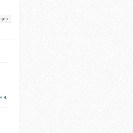
ще »
уля.