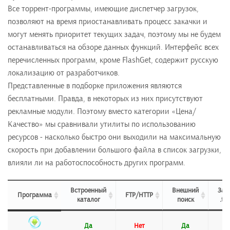
Все торрент-программы, имеющие диспетчер загрузок,
позволяют на время приостанавливать процесс закачки и
могут менять приоритет текущих задач, поэтому мы не будем
останавливаться на обзоре данных функций. Интерфейс всех
перечисленных программ, кроме FlashGet, содержит русскую
локализацию от разработчиков.
Представленные в подборке приложения являются
бесплатными. Правда, в некоторых из них присутствуют
рекламные модули. Поэтому вместо категории «Цена/
Качество» мы сравнивали утилиты по использованию
ресурсов - насколько быстро они выходили на максимальную
скорость при добавлении большого файла в список загрузки,
влияли ли на работоспособность других программ.
Встроенный
Внешний
Заг
Программа
Программа
FTP/HTTP
каталог
поиск
.to
Программа
Встроенный
FTP/HTTP
Внешний
Заг
каталог
поиск
.to
Да
Нет
Да