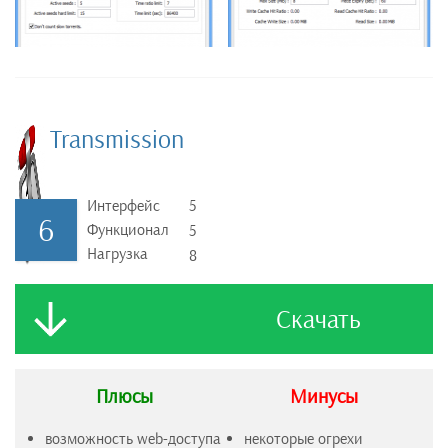
Transmission
Интерфейс
5
6
Функционал
5
Нагрузка
8
Скачать
Плюсы
Минусы
возможность web-доступа
некоторые огрехи