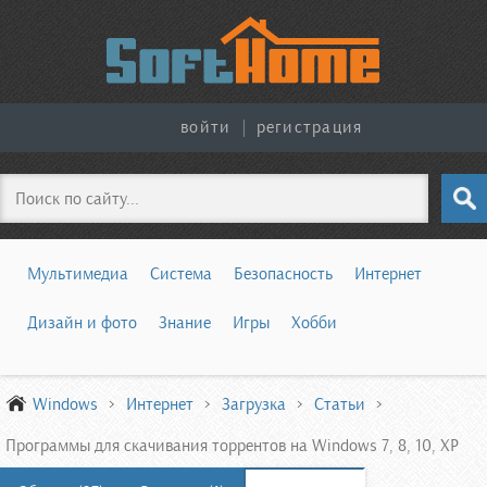
войти
|
регистрация
Поиск
Мультимедиа
Система
Безопасность
Интернет
Дизайн и фото
Знание
Игры
Хобби
Windows
Интернет
Загрузка
Статьи
Программы для скачивания торрентов на Windows 7, 8, 10, XP