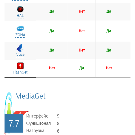
Да
Нет
Да
Н
HAL
HAL
Да
Нет
Да
ZONA
ZONA
Да
Нет
Да
Vuze
Vuze
Нет
Да
Нет
FlashGet
FlashGet
MediaGet
Интерфейс
9
7.7
Функционал
8
Нагрузка
6