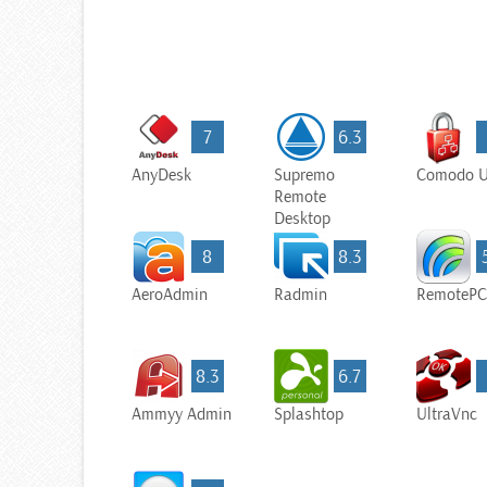
7
6.3
AnyDesk
Supremo
Comodo U
Remote
Desktop
8
8.3
AeroAdmin
Radmin
RemotePC
8.3
6.7
Ammyy Admin
Splashtop
UltraVnc