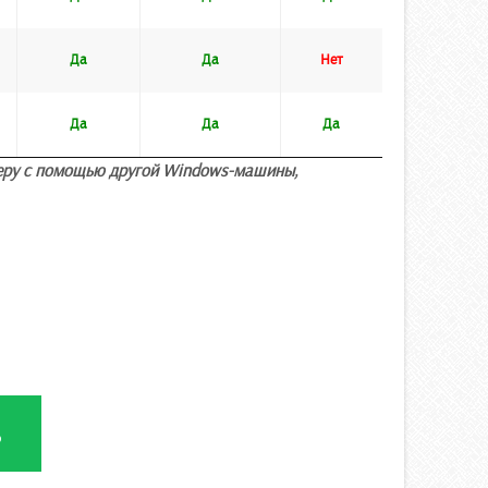
Да
Да
Нет
Да
Да
Да
теру с помощью другой
Windows
-машины,
ь