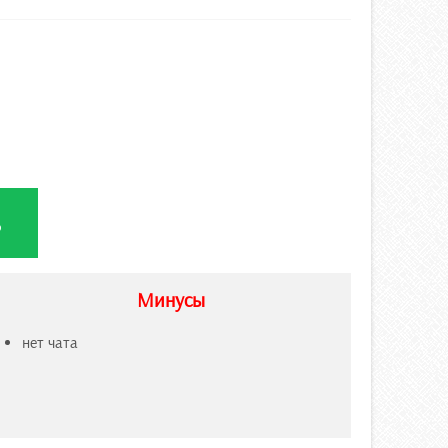
ь
Минусы
нет чата