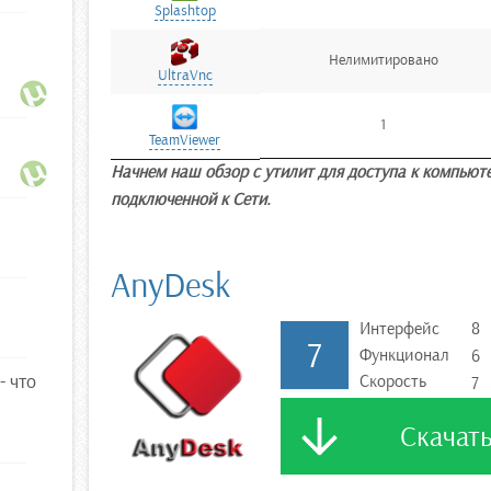
Splashtop
Splashtop
Нелимитировано
UltraVnc
UltraVnc
1
TeamViewer
TeamViewer
Начнем наш обзор с утилит для доступа к компью
подключенной к Сети.
AnyDesk
Интерфейс
8
7
Функционал
6
- что
Скорость
7
Скачат