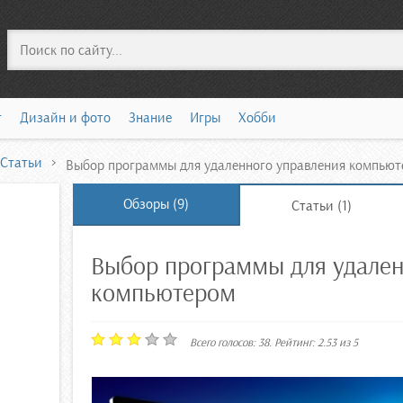
Поиск
т
Дизайн и фото
Знание
Игры
Хобби
Статьи
Выбор программы для удаленного управления компью
Обзоры (9)
Статьи (1)
Выбор программы для удален
компьютером
Всего голосов:
38
. Рейтинг:
2.53
из
5