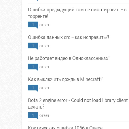
Ошибка предыдущий том не смонтирован – в
торренте!
1
ответ
Ошибка данных crc – как исправить?!
1
ответ
Не работает видео в Одноклассниках!
1
ответ
Как выключить дождь в Minecraft?
1
ответ
Dota 2 engine error - Could not load library client 
делать?
1
ответ
Критическая ошибка 1066 в Опере.