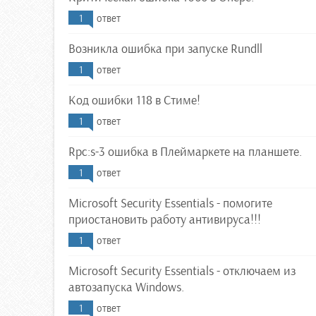
1
ответ
Возникла ошибка при запуске Rundll
1
ответ
Код ошибки 118 в Стиме!
1
ответ
Rpc:s-3 ошибка в Плеймаркете на планшете.
1
ответ
Microsoft Security Essentials - помогите
приостановить работу антивируса!!!
1
ответ
Microsoft Security Essentials - отключаем из
автозапуска Windows.
1
ответ