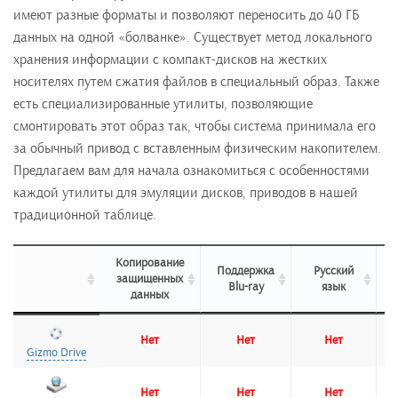
имеют разные форматы и позволяют переносить до 40 ГБ
данных на одной «болванке». Существует метод локального
хранения информации с компакт-дисков на жестких
носителях путем сжатия файлов в специальный образ. Также
есть специализированные утилиты, позволяющие
смонтировать этот образ так, чтобы система принимала его
за обычный привод с вставленным физическим накопителем.
Предлагаем вам для начала ознакомиться с особенностями
каждой утилиты для эмуляции дисков, приводов в нашей
традиционной таблице.
Копирование
Поддержка
Русский
защищенных
Blu-ray
язык
данных
Копирование
Поддержка
Русский
защищенных
Blu-ray
язык
Нет
Нет
Нет
Gizmo Drive
Gizmo Drive
данных
Нет
Нет
Нет