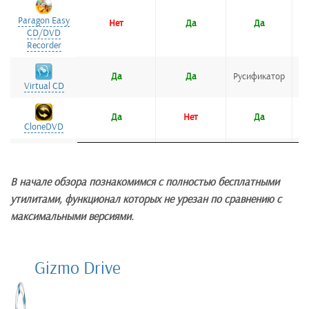
Paragon Easy
Paragon Easy
Нет
Да
Да
CD/DVD
CD/DVD
Recorder
Recorder
Да
Да
Русификатор
Virtual CD
Virtual CD
Да
Нет
Да
CloneDVD
CloneDVD
Да
Да
Да
DVDFab
DVDFab
В начале обзора познакомимся с полностью бесплатными
утилитами, функционал которых не урезан по сравнению с
максимальными версиями.
Gizmo Drive