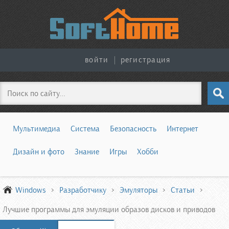
войти
|
регистрация
Поиск
Мультимедиа
Система
Безопасность
Интернет
Дизайн и фото
Знание
Игры
Хобби
Windows
Разработчику
Эмуляторы
Статьи
Лучшие программы для эмуляции образов дисков и приводов